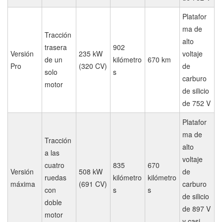
Platafor
ma de
Tracción
alto
trasera
902
Versión
235 kW
voltaje
de un
kilómetro
670 km
Pro
(320 CV)
de
solo
s
carburo
motor
de silicio
de 752 V
Platafor
ma de
Tracción
alto
a las
voltaje
cuatro
835
670
Versión
508 kW
de
ruedas
kilómetro
kilómetro
máxima
(691 CV)
carburo
con
s
s
de silicio
doble
de 897 V
motor
y casi