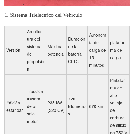
1. Sistema Trieléctrico del Vehículo
Arquitect
Autonom
ura del
Duración
ía de
platafor
sistema
Máxima
de la
Versión
carga de
ma de
de
potencia
batería
15
carga
propulsió
CLTC
minutos
n
Platafor
ma de
Tracción
alto
trasera
720
Edición
235 kW
voltaje
de un
kilómetro
670 km
estándar
(320 CV)
de
solo
s
carburo
motor
de silicio
de 752 V