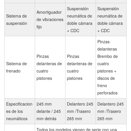
Suspensión
Suspensión
Amortiguador
Sistema de
neumática de
neumática de
de vibraciones
suspensión
doble cámara
doble cámara
fijo
+ CDC
+ CDC
Pinzas
delanteras
Pinzas
Pinzas
Brembo de
Sistema de
delanteras de
delanteras de
cuatro
frenado
cuatro
cuatro
pistones +
pistones
pistones
discos de
freno
perforados
Especificacion
245 mm
Delantero 245
Delantero 245
es de los
delante / 245
mm /Trasero
mm /Trasero
neumáticos
mm detrás
265 mm
265 mm
Todos los modelos vienen de serie con una