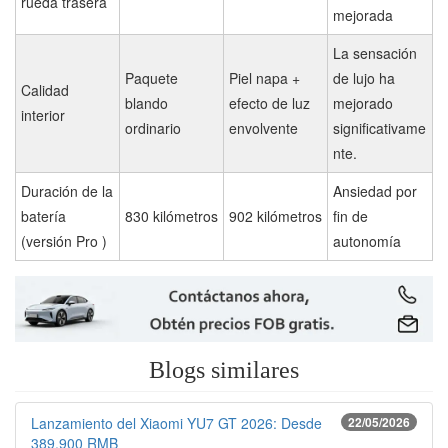
rueda trasera
mejorada
La sensación
Paquete
Piel napa +
de lujo ha
Calidad
blando
efecto de luz
mejorado
interior
ordinario
envolvente
significativame
nte.
Duración de la
Ansiedad por
batería
830 kilómetros
902 kilómetros
fin de
(versión Pro )
autonomía
Blogs similares
Lanzamiento del Xiaomi YU7 GT 2026: Desde
22/05/2026
389.900 RMB